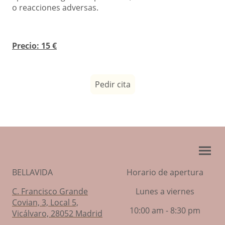
o reacciones adversas.
Precio: 15 €
Pedir cita
BELLAVIDA
Horario de apertura
C. Francisco Grande
Lunes a viernes
Covian, 3, Local 5,
10:00 am - 8:30 pm
Vicálvaro, 28052 Madrid