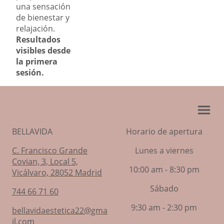
una sensación
de bienestar y
relajación.
Resultados
visibles desde
la primera
sesión.
BELLAVIDA
Horario de apertura
C. Francisco Grande
Lunes a viernes
Covian, 3, Local 5,
10:00 am - 8:30 pm
Vicálvaro, 28052 Madrid
Sábado
744 66 71 60
9:30 am - 2:30 pm
bellavidaestetica2
2@gma
il.com