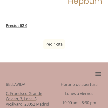
Hepburn
Precio: 62 €
Pedir cita
BELLAVIDA
Horario de apertura
C. Francisco Grande
Lunes a viernes
Covian, 3, Local 5,
10:00 am - 8:30 pm
Vicálvaro, 28052 Madrid