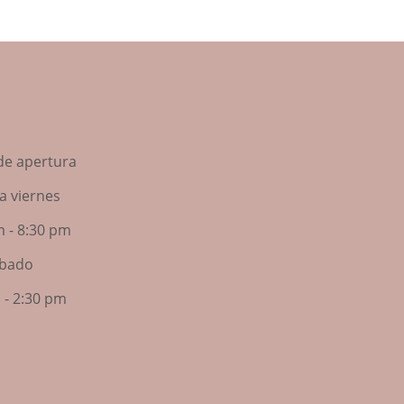
de apertura
a viernes
m - 8:30 pm
bado
 - 2:30 pm