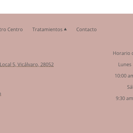
tro Centro
Tratamientos
Contacto
Horario 
Local 5, Vicálvaro, 28052
Lunes 
10:00 a
Sá
m
9:30 am