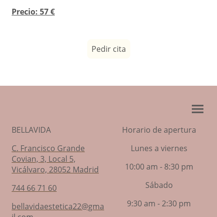
Precio: 57 €
Pedir cita
BELLAVIDA
Horario de apertura
C. Francisco Grande
Lunes a viernes
Covian, 3, Local 5,
10:00 am - 8:30 pm
Vicálvaro, 28052 Madrid
Sábado
744 66 71 60
9:30 am - 2:30 pm
bellavidaestetica2
2@gma